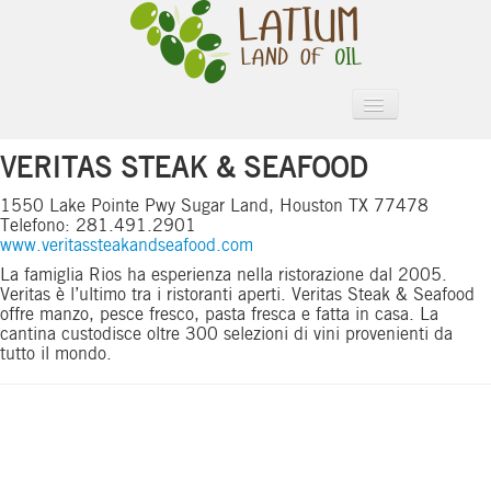
VERITAS STEAK & SEAFOOD
Oli del Lazio
Assaggio dell'olio
1550 Lake Pointe Pwy Sugar Land, Houston TX 77478
Telefono: 281.491.2901
Produttori
www.veritassteakandseafood.com
La famiglia Rios ha esperienza nella ristorazione dal 2005.
Ristoranti
Veritas è l’ultimo tra i ristoranti aperti. Veritas Steak & Seafood
offre manzo, pesce fresco, pasta fresca e fatta in casa. La
Calendario
cantina custodisce oltre 300 selezioni di vini provenienti da
tutto il mondo.
Credits